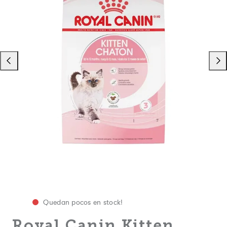
Deslizar
Desli
hacia
a
la
la
izquierda
dere
Quedan pocos en stock!
Royal Canin Kitten