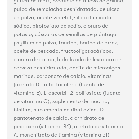
gluten de maíz, producto de huevo de gallina,
pulpa de remolacha deshidratada, celulosa
en polvo, aceite vegetal, silicoaluminato
sódico, pirofosfato de sodio, cloruro de
potasio, cáscaras de semillas de plántago
psyllium en polvo, taurina, harina de arroz,
Cerrar
aceite de pescado, fructooligosacáridos,
cloruro de colina, hidrolizado de levadura de
cerveza deshidratada, aceite de microalgas
marinas, carbonato de calcio, vitaminas
[acetato DL-alfa-tocoferol (fuente de
vitamina E), L-ascorbil-2-polifosfato (fuente
de vitamina C), suplemento de niacina,
biotina, suplemento de riboflavina, D-
pantotenato de calcio, clorhidrato de
piridoxina (vitamina B6), acetato de vitamina
A, mononitrato de tiamina (vitamina B1),