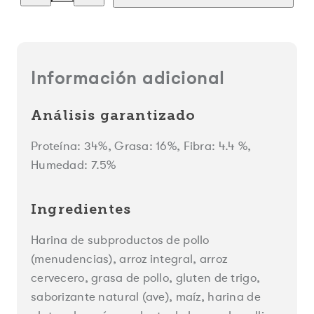
cantidad
cantidad
de
de
Royal
Royal
Canin
Canin
Kitten
Kitten
Chaton
Chaton
|
|
Información adicional
Alimento
Alimento
para
para
Gatitos
Gatitos
en
en
Análisis garantizado
Crecimiento
Crecimiento
Proteína: 34%, Grasa: 16%, Fibra: 4.4 %,
Humedad: 7.5%
Ingredientes
Harina de subproductos de pollo
(menudencias), arroz integral, arroz
cervecero, grasa de pollo, gluten de trigo,
saborizante natural (ave), maíz, harina de