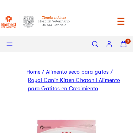
saltar
Entrega máxima 72 horas
al
contenido
☰
Menu
Buscar
Cuenta
Ver
0
mi
carrito
(
0
)
Home /
Alimento seco para gatos /
Royal Canin Kitten Chaton | Alimento
para Gatitos en Crecimiento