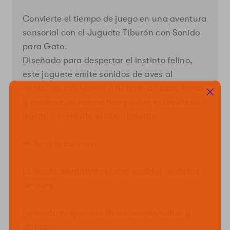
Convierte el tiempo de juego en una aventura
sensorial con el Juguete Tiburón con Sonido
para Gato.
Diseñado para despertar el instinto felino,
este juguete emite sonidos de aves al
contacto, motivando a tu gato a cazar, saltar
y moverse, al mismo tiempo que estimula su
mente y combate el aburrimiento.
Cerrar
🦈 Beneficios clave:
Estimula mentalmente con sonidos realistas
de aves.
Fomenta el ejercicio físico: correr, saltar y
atrapar.