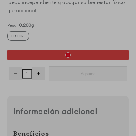
juego independiente y apoyar su bienestar físico
y emocional.
Peso:
0.200g
0.200g
Reducir
Aumentar
Agotado
la
la
cantidad
cantidad
de
de
Juguete
Juguete
para
para
Gato
Gato
con
con
Sonido
Sonido
Información adicional
de
de
Ave
Ave
|
|
Tiburón
Tiburón
Interactivo
Interactivo
Beneficios