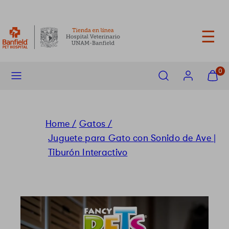
saltar
XN
Entrega máxima 72 horas
al
contenido
☰
Menu
Buscar
Cuenta
Ver
0
mi
carrito
(
0
)
Home /
Gatos /
Juguete para Gato con Sonido de Ave |
Tiburón Interactivo