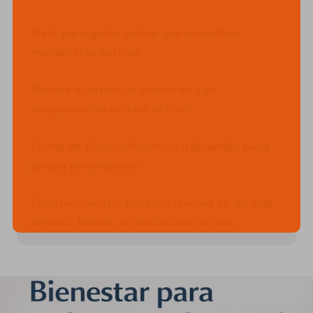
Ideal para gatos indoor que necesitan
mantenerse activos.
Reduce el estrés, la ansiedad y el
comportamiento destructivo.
Forma de tiburón llamativa y divertida para
juegos prolongados.
Entretenimiento, ejercicio y salud en un solo
rugido… bueno, en un chillido de ave.