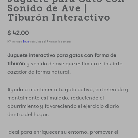
Sonido de Ave |
Tiburón Interactivo
Precio
$ 42.00
regular
IVA Incluido
Envío
calculado al finalizar la compra.
Juguete interactivo para gatos con forma de
tiburón
y sonido de ave que estimula el instinto
cazador de forma natural.
Ayuda a mantener a tu gato activo, entretenido y
mentalmente estimulado, reduciendo el
aburrimiento y favoreciendo el ejercicio diario
dentro del hogar.
Ideal para enriquecer su entorno, promover el