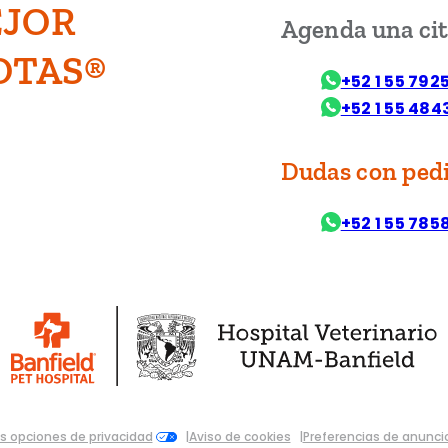
EJOR
Agenda una ci
OTAS®
+52 1 55 792
+52 1 55 484
Dudas con ped
be
+52 1 55 785
s opciones de privacidad
Aviso de cookies
Preferencias de anunci