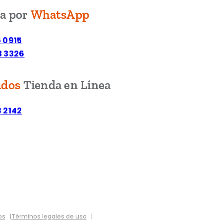
ta por
WhatsApp
5 0915
3 3326
idos
Tienda en Línea
8 2142
os
Términos legales de uso