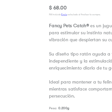
Precio
$ 68.00
regular
IVA Incluido
Envío
calculado al finalizar la compra.
Fancy Pets Catch®
es un jugu
para estimular su instinto na
vibración que despiertan su c
Su diseño tipo ratón ayuda a f
independiente y la estimulaci
enriquecimiento diario de tu g
Ideal para mantener a tu feli
mientras satisface comportam
persecución.
Peso:
0.200g