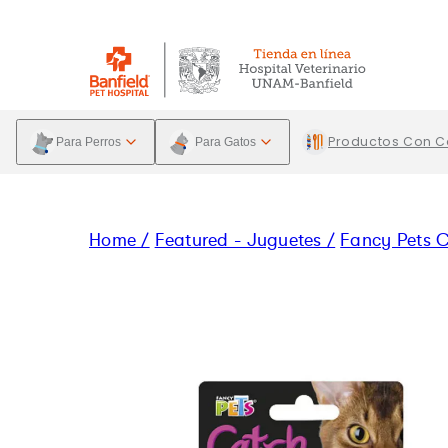
saltar
Envío gratis a partir de $1,500 MXN
al
contenido
Productos Con 
Para Perros
Para Gatos
Home /
Featured - Juguetes /
Fancy Pets C