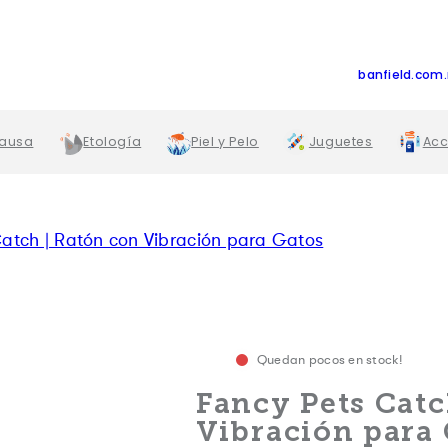
banfield.com
Causa
Etología
Piel y Pelo
Juguetes
Acc
atch | Ratón con Vibración para Gatos
Quedan pocos en stock!
Fancy Pets Catc
Vibración para