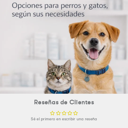
Artesanal
Artesanal
de
de
Macramé
Macramé
Reseñas de Clientes
Sé el primero en escribir una reseña