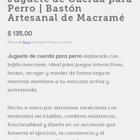
Perro | Bastón
Artesanal de Macramé
Precio
$ 135.00
regular
IVA Incluido
Envío
calculado al finalizar la compra.
Juguete de cuerda para perro
elaborado con
tejido macramé, ideal para juegos interactivos,
lanzar, recoger y morder de forma segura
mientras mantiene a tu mascota activa y
entretenida.
Hecho a mano por artesanas mexicanas con
materiales reciclables, combina resistencia,
funcionalidad y diseño en un accesorio que
fomenta el ejercicio, la convivencia y el