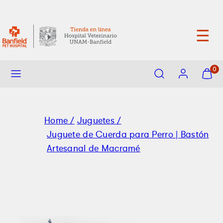
saltar
Entrega máxima 72 horas
al
contenido
☰
Menu
Buscar
Cuenta
Ver
0
mi
carrito
(
0
)
Home /
Juguetes /
Juguete de Cuerda para Perro | Bastón
Artesanal de Macramé