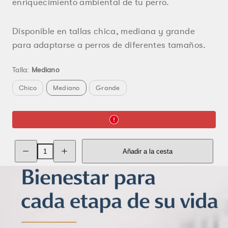
enriquecimiento ambiental de tu perro.
Disponible en tallas chica, mediana y grande
para adaptarse a perros de diferentes tamaños.
Talla:
Mediano
Chico
Mediano
Grande
Cerrar
Reducir
Aumentar
Añadir a la cesta
la
la
cantidad
cantidad
de
de
Juguete
Juguete
de
de
Cuerda
Cuerda
para
para
Perro
Perro
|
|
Bastón
Bastón