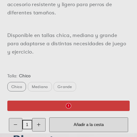
accesorio resistente y ligero para perros de
diferentes tamaños.
Disponible en tallas chica, mediana y grande
para adaptarse a distintas necesidades de juego
y ejercicio.
Talla:
Chico
Chico
Mediano
Grande
Cerrar
Reducir
Aumentar
Añadir a la cesta
la
la
cantidad
cantidad
de
de