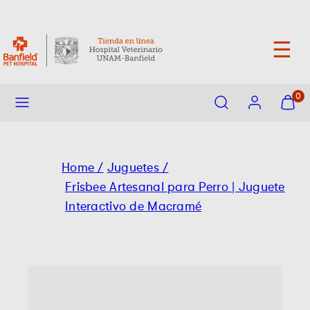
saltar
Entrega máxima 72 horas
al
contenido
☰
Menu
Buscar
Cuenta
Ver
0
mi
carrito
(
0
)
Home /
Juguetes /
Frisbee Artesanal para Perro | Juguete
Interactivo de Macramé