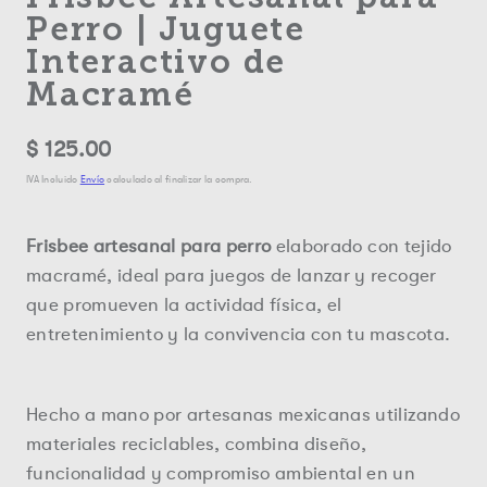
Perro | Juguete
Interactivo de
Macramé
Precio
$ 125.00
regular
IVA Incluido
Envío
calculado al finalizar la compra.
Frisbee artesanal para perro
elaborado con tejido
macramé, ideal para juegos de lanzar y recoger
que promueven la actividad física, el
entretenimiento y la convivencia con tu mascota.
Hecho a mano por artesanas mexicanas utilizando
materiales reciclables, combina diseño,
funcionalidad y compromiso ambiental en un