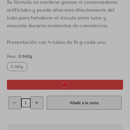
Su fórmula no contiene granos ni conservadores
artificiales y puede ofrecerse directamente del
tubo para fortalecer el vínculo entre tutor y
mascota durante momentos de convivencia.
Presentación con 4 tubos de 14 g cada uno.
Peso:
0.560g
0.560g
Reducir
Aumentar
Añadir a la cesta
la
la
cantidad
cantidad
de
de
Inaba
Inaba
Churu
Churu
Atún
Atún
con
con