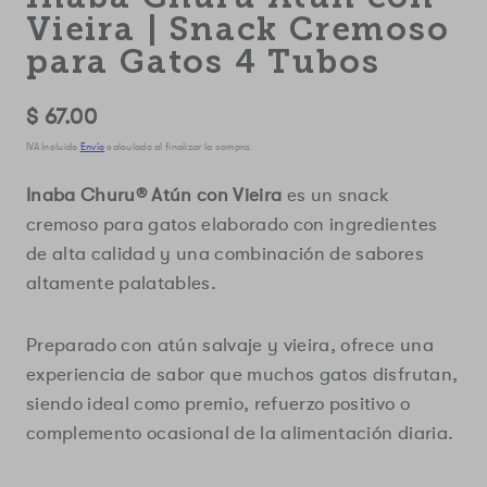
Vieira | Snack Cremoso
para Gatos 4 Tubos
Precio
$ 67.00
regular
IVA Incluido
Envío
calculado al finalizar la compra.
Inaba Churu® Atún con Vieira
es un snack
cremoso para gatos elaborado con ingredientes
de alta calidad y una combinación de sabores
altamente palatables.
Preparado con atún salvaje y vieira, ofrece una
experiencia de sabor que muchos gatos disfrutan,
siendo ideal como premio, refuerzo positivo o
complemento ocasional de la alimentación diaria.