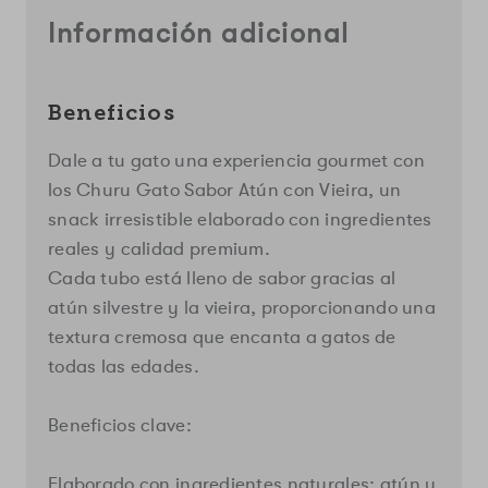
Vieira
Vieira
Información adicional
|
|
Snack
Snack
Cremoso
Cremoso
para
para
Gatos
Gatos
Beneficios
4
4
Tubos
Tubos
Dale a tu gato una experiencia gourmet con
los Churu Gato Sabor Atún con Vieira, un
snack irresistible elaborado con ingredientes
reales y calidad premium.
Cada tubo está lleno de sabor gracias al
atún silvestre y la vieira, proporcionando una
textura cremosa que encanta a gatos de
Cerrar
todas las edades.
Beneficios clave:
Elaborado con ingredientes naturales: atún y