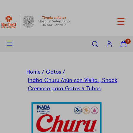
saltar
Entrega máxima 72 horas
al
contenido
☰
Menu
Buscar
Cuenta
Ver
0
mi
carrito
(
0
)
Home /
Gatos /
Inaba Churu Atún con Vieira | Snack
Cremoso para Gatos 4 Tubos