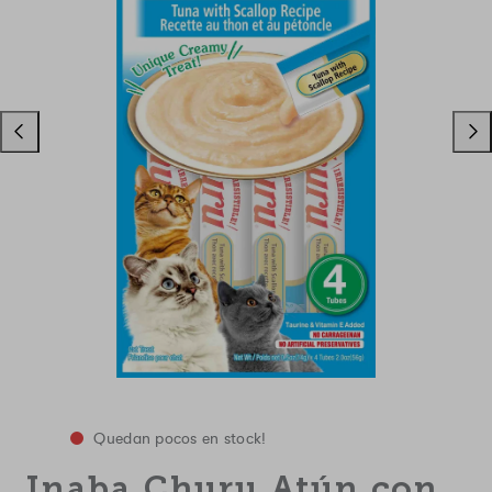
Deslizar
Desli
hacia
a
la
la
izquierda
dere
Quedan pocos en stock!
Inaba Churu Atún con